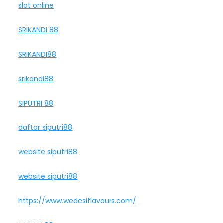
slot online
SRIKANDI 88
SRIKANDI88
srikandi88
SIPUTRI 88
daftar siputri88
website siputri88
website siputri88
https://www.wedesiflavours.com/