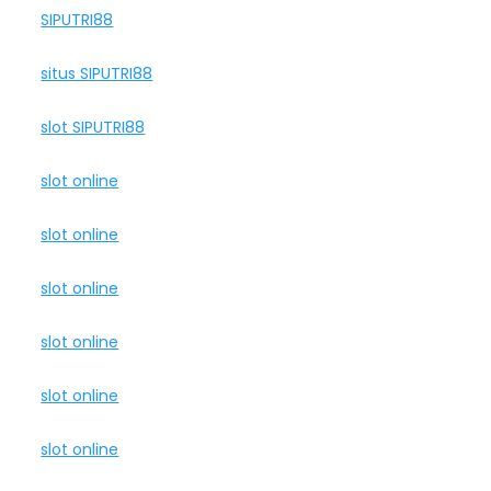
SIPUTRI88
situs SIPUTRI88
slot SIPUTRI88
slot online
slot online
slot online
slot online
slot online
slot online