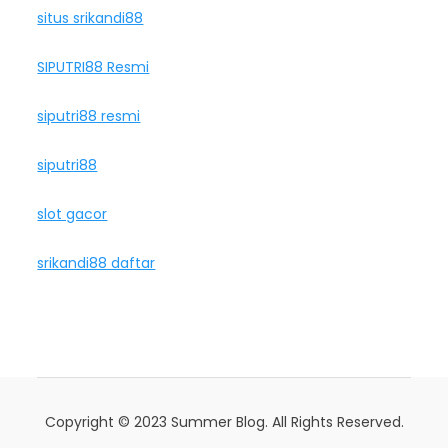
situs srikandi88
SIPUTRI88 Resmi
siputri88 resmi
siputri88
slot gacor
srikandi88 daftar
Copyright © 2023 Summer Blog. All Rights Reserved.