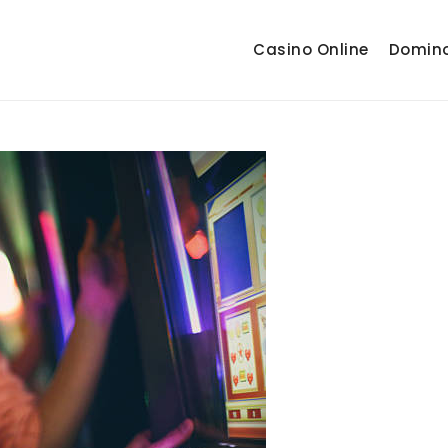
Casino Online
Domin