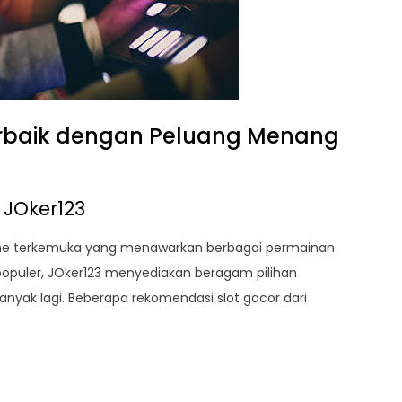
erbaik dengan Peluang Menang
r JOker123
nline terkemuka yang menawarkan berbagai permainan
rpopuler, JOker123 menyediakan beragam pilihan
banyak lagi. Beberapa rekomendasi slot gacor dari