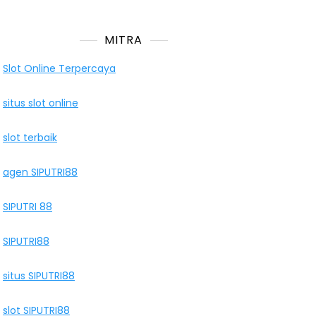
MITRA
Slot Online Terpercaya
situs slot online
slot terbaik
agen SIPUTRI88
SIPUTRI 88
SIPUTRI88
situs SIPUTRI88
slot SIPUTRI88