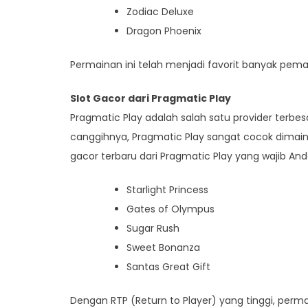
Zodiac Deluxe
Dragon Phoenix
Permainan ini telah menjadi favorit banyak pema
Slot Gacor dari Pragmatic Play
Pragmatic Play adalah salah satu provider terbesar
canggihnya, Pragmatic Play sangat cocok dimaink
gacor terbaru dari Pragmatic Play yang wajib An
Starlight Princess
Gates of Olympus
Sugar Rush
Sweet Bonanza
Santas Great Gift
Dengan RTP (Return to Player) yang tinggi, pe