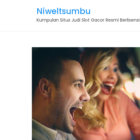
Skip
Niweltsumbu
to
Kumpulan Situs Judi Slot Gacor Resmi Berlisensi
content