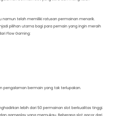
aru namun telah memiliki ratusan permainan menarik.
jadi pilihan utama bagi para pemain yang ingin meraih
dari Flow Gaming:
min pengalaman bermain yang tak terlupakan.
ghadirkan lebih dari 50 permainan slot berkualitas tinggi.
ya dan gameplay yang memukau. Beberapa slot gacor dari