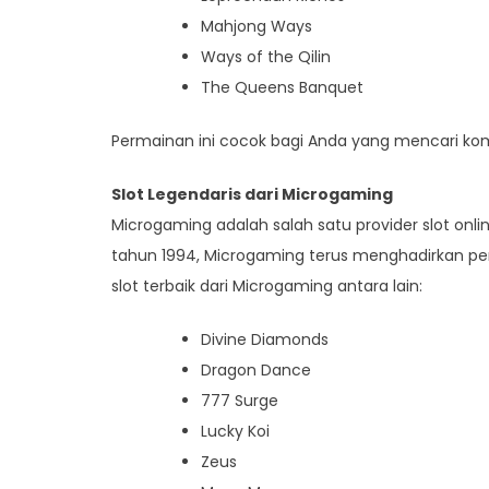
Mahjong Ways
Ways of the Qilin
The Queens Banquet
Permainan ini cocok bagi Anda yang mencari ko
Slot Legendaris dari Microgaming
Microgaming adalah salah satu provider slot onli
tahun 1994, Microgaming terus menghadirkan pe
slot terbaik dari Microgaming antara lain:
Divine Diamonds
Dragon Dance
777 Surge
Lucky Koi
Zeus