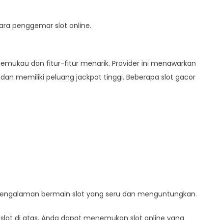
ara penggemar slot online.
emukau dan fitur-fitur menarik. Provider ini menawarkan
an memiliki peluang jackpot tinggi. Beberapa slot gacor
engalaman bermain slot yang seru dan menguntungkan.
slot di atas, Anda dapat menemukan slot online yang