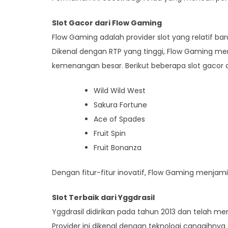
Slot Gacor dari Flow Gaming
Flow Gaming adalah provider slot yang relatif b
Dikenal dengan RTP yang tinggi, Flow Gaming men
kemenangan besar. Berikut beberapa slot gacor 
Wild Wild West
Sakura Fortune
Ace of Spades
Fruit Spin
Fruit Bonanza
Dengan fitur-fitur inovatif, Flow Gaming menja
Slot Terbaik dari Yggdrasil
Yggdrasil didirikan pada tahun 2013 dan telah men
Provider ini dikenal dengan teknologi canggihn