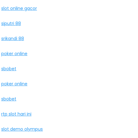
slot online gacor
siputri 88
srikandi 88
poker online
sbobet
poker online
sbobet
rtp slot hari ini
slot demo olympus