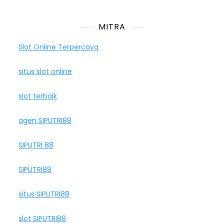
MITRA
Slot Online Terpercaya
situs slot online
slot terbaik
agen SIPUTRI88
SIPUTRI 88
SIPUTRI88
situs SIPUTRI88
slot SIPUTRI88