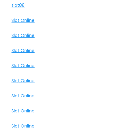
slot88
Slot Online
Slot Online
Slot Online
Slot Online
Slot Online
Slot Online
Slot Online
Slot Online