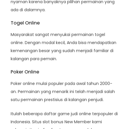
nyaman karena banyaknya pilihan permainan yang
ada di dalamnya.
Togel Online
Masyarakat sangat menyukai permainan togel
online. Dengan modal kecil, Anda bisa mendapatkan
kemenangan besar yang sudah menjadi familiar di
kalangan para pemain.
Poker Online
Poker online mulai populer pada awal tahun 2000-
an. Permainan yang menarik ini telah menjadi salah
satu permainan prestisius di kalangan penjudi.
Itulah beberapa daftar game judi online terpopuler di
Indonesia. Situs slot bonus New Member kami