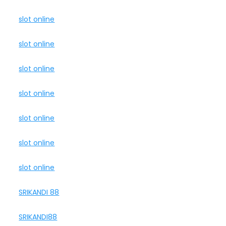
slot online
slot online
slot online
slot online
slot online
slot online
slot online
SRIKANDI 88
SRIKANDI88