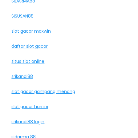
SIDARMA88
SISUSAN88
slot gacor maxwin
daftar slot gacor
situs slot online
srikandi88
slot gacor gampang menang
slot gacor hari ini
srikandi88 login
sidarma 88