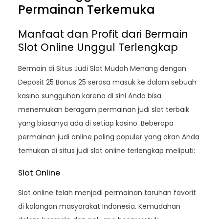
Permainan Terkemuka
Manfaat dan Profit dari Bermain
Slot Online Unggul Terlengkap
Bermain di Situs Judi Slot Mudah Menang dengan
Deposit 25 Bonus 25 serasa masuk ke dalam sebuah
kasino sungguhan karena di sini Anda bisa
menemukan beragam permainan judi slot terbaik
yang biasanya ada di setiap kasino. Beberapa
permainan judi online paling populer yang akan Anda
temukan di situs judi slot online terlengkap meliputi:
Slot Online
Slot online telah menjadi permainan taruhan favorit
di kalangan masyarakat Indonesia. Kemudahan