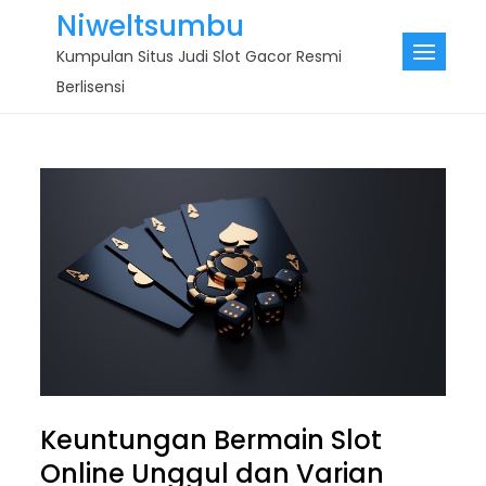
Skip
Niweltsumbu
to
Kumpulan Situs Judi Slot Gacor Resmi
content
Berlisensi
Keuntungan Bermain Slot
Online Unggul dan Varian